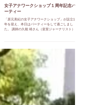
女子アナワークショップ１周年記念パ
ーティー
「原元美紀の女子アナワークショップ」が設立1周
年を迎え、本日はパーティーをして過ごしまし
た。 講師の久能 靖さん（皇室ジャーナリスト）と
右松健太さん（日本テレビ）、 そして女子アナの
みなさん達と楽しくお喋り。地方局アナ、フリー
アナ。立場もキャリアもいろいろで、話題が尽き
ない...