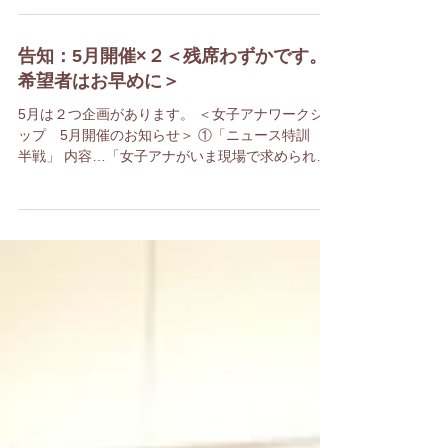
先日「原元美紀の女子アナワークショップ」を開
催しました。 新人から7年目の中堅まで、富山・新
潟・長野・福島・三重など、今回も全国から若手
女子アナウンサーたちが参加してくれました。
「いつまでも新人のようなニュース読みから脱却
したい」、「自分の存在感の出し方に迷ってい
る」、「...
告知：5月開催×２＜残席わずかです。
希望者はお早めに＞
5月は２つ企画があります。 ＜女子アナワークショ
ップ 5月開催のお知らせ＞ ①「ニュース特訓 後
半戦」 内容…「女子アナがいま現場で求められる
ニュース原稿の読み方」 ・キャスターとアナウン
サーのニュース読みの違い ・存在感のあるスタジ
オワーク ...