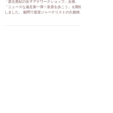
う！！
「原元美紀の女子アナワークショップ」企画、
「ニュースな遠足第一弾！皇居を歩こう」を開催
しました。 顧問で皇室ジャーナリストの久能靖さ
んをガイド役に皇居を散策し、その後アナウンサ
ーが知っておくべき「皇室」「皇室報道」につい
て学ぶ勉強会です。...