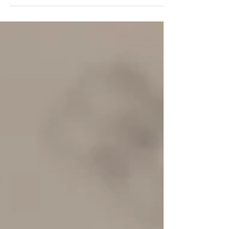
8日(日)、初の地方開催となる「アナウンサー志望
者のためのセミナー」でした。 私の古巣である名
古屋CBCのアナウンサーの先輩で、フリーアナウ
ンサー 、 イベントプロデューサーとして活躍され
ている平野裕加里さんが企画をしてくださったの
です。 ...