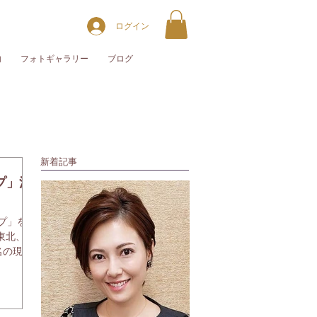
ログイン
内
フォトギャラリー
ブログ
新着記事
プ」活
プ」を4
東北、東
名の現役
女子アナ
でし