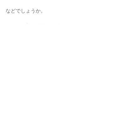
などでしょうか。
これらは普段意識して学ぼうとしてい
るかどうかの姿勢で決まります。
そして学んだことが反射的にスラスラ
出てこないと話になりません。
とにかく平時の過ごし方が鍵です。
「アナウンサーが読めないと困るニュ
ース用語集」も配布したので、皆さん
には普段から頑張ってもらえたらと思
います。
こんな感想が寄せられました。
＊速報の際、画面の映像を実況するス