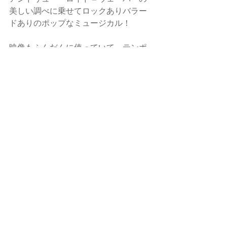
美しい調べに乗せてロックありバラー
ドありのポップなミュージカル！
映像もふんだんに使っていて、テンポ
がよかったです。
渋谷の東急シアターオーブで24日まで
上演されています。
ぜひオススメですよ。
ミュージカル「ヨセフと不思議なテク
ニカラー・コート」公式サイト
http://www.joseph2016.jp/