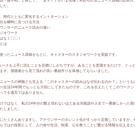
訓・後半戦」と称して、「女子アナがいま現場で求められるニュース原稿の読み方
した。
、時代とともに変化するイントネーション
分を瞬時に見つける方法
ウンサーのニュース読みの違い
ジオワーク
はなく〇〇！
とは
使ったニュース原稿をもとに、キャスターのスタジオワークを実践です。
ュースを上手に読むことを目標にしがちですが、あることを意識するだけで、ぐっ
ます。視聴者から見て流れの良い番組作りを体感してもらいました。
ニュースの神髄とも言える『このキャスターの読みはなぜ伝わるのか？』というも
ー生活24年間でもっとも大切にしてきたものです。これを伝えたくてこのワークシ
っても過言ではありません。
けではなく、私の24年分の数え切れないほどある失敗談や人生で一番嬉しかった取
たしました。
にたくさんありますし、アナウンサーのタレント化がすっかり定着していますが、
らではの役割として、人の命や生活、財産、心を救うことに繋がる情報を伝えると