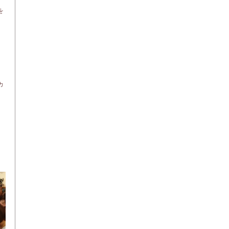
を
カ
、