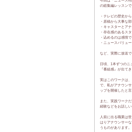
今回は「ニュース特
の総集編レッスンで
・テレビの歴史から
・原稿から大事な部
・キャスターとアナ
・存在感のあるスタ
・込めるのは感情で
・ニュースバリュー
など、実際に放送で
日頃、1本ずつのニ
『番組感』が出てき
実はこのワークは、
で、私がアナウンサ
ップを開催したと言
また、実践ワークだ
経験などをお話しい
人前に出る職業は世
はりアナウンサーな
うものがあります。