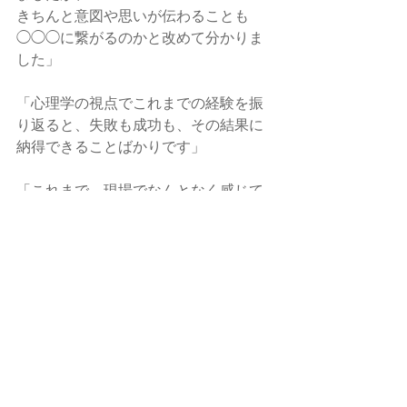
きちんと意図や思いが伝わることも
◯◯◯に繋がるのかと改めて分かりま
した」
「心理学の視点でこれまでの経験を振
り返ると、失敗も成功も、その結果に
納得できることばかりです」
「これまで、現場でなんとなく感じて
いたことは、
『相手が◯◯』できるよう目指すこと
で、解決したりよりよくなったりする
んだと実感しました」
普段なんとな〜くやってうまくいった
こと、失敗したことが、理論を頭に入
れるとスキル化できるようになりま