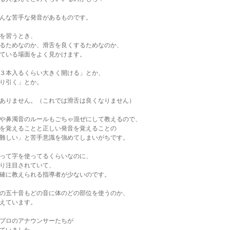
んな苦手な発音があるものです。
を習うとき、
るためなのか、滑舌を良くするためなのか、
ている場面をよく見かけます。
３本入るくらい大きく開ける」とか、
り引く」とか。
ありません。（これでは滑舌は良くなりません）
や鼻濁音のルールもごちゃ混ぜにして教えるので、
を覚えることと正しい発音を覚えることの
難しい」と苦手意識を強めてしまいがちです。
って字を使ってるくらいなのに、
り注目されていて、
確に教えられる指導者が少ないのです。
の五十音もどの音に体のどの部位を使うのか、
えています。
プロのアナウンサーたちが
ていました。