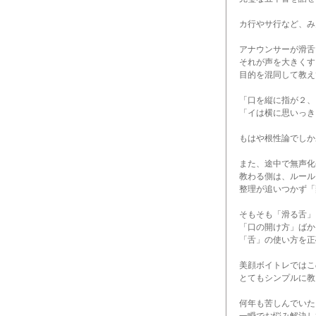
カ行やサ行など、み
アナウンサーが滑舌
それが声を大きくす
目的を混同して教え
「口を縦に指が２、
「イは横に思いっき
もはや根性論でしか
また、途中で無声化
教わる側は、ルール
整理が追いつかず「
そもそも「滑る舌」
「口の開け方」ばか
「舌」の使い方を正
美顔ボイトレではこ
とてもシンプルに教
何年も苦しんでいた
一瞬でお悩み解決し