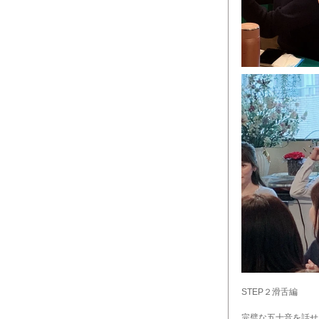
STEP２滑舌編
完璧な五十音を話せ