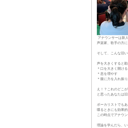
アナウンサーは新
声楽家、歌手の方に
そして、こんな旧い
声を大きくすると勘
＊口を大きく開ける
＊息を増やす
＊腹に力を入れ振り
え！？これのどこが
と思ったあなたは旧
ボーカリストでもあ
喋るときにも効果的
この時点でアナウン
理論を学んだら、い