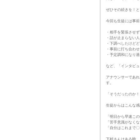
ぜひその続きを！と
今回も生徒には事前
・相手を緊張させず
・話が止まらない人
・下調べしたけどど
・事前に打ち合わせ
・予定調和になり過
など、「インタビュ
アナウンサーであれ
す。
「そうだったのか！
生徒からはこんな感
「明日から早速この
「苦手意識がなくな
「自分はこれまで〇
下村さんはある時、