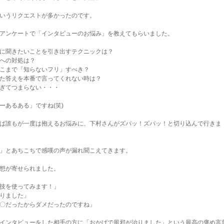
いうリクエストが多かったのです。
アンケートで「インタビューのお悩み」を教えてもらいました。
に聞きたいことを引き出すテクニックは？
への対処は？
こまで「知らないフリ」すべき？
た答えを本番で言ってくれない時は？
ぎてつまらない・・・
ーあるある」ですね(笑)
ば誰もが一度は抱えるお悩みに、下村さんがズバッ！ズバッ！と切り込んで行きま
」とあちこちで感嘆の声が漏れ聞こえてきます。
想が寄せられました。
技を使ってみます！」
りました」
〇だったからダメだったのですね」
インタビューをした相手の方に「おかげで風邪が治りました」という最高の褒め言