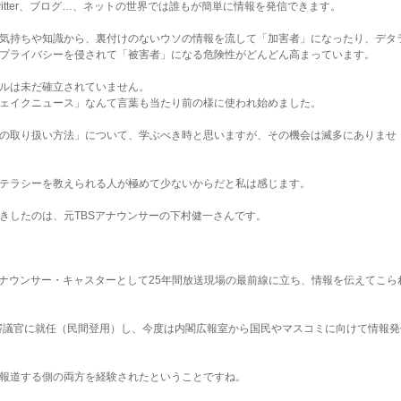
k、twitter、ブログ…、ネットの世界では誰もが簡単に情報を発信できます。
気持ちや知識から、裏付けのないウソの情報を流して「加害者」になったり、デタ
プライバシーを侵されて「被害者」になる危険性がどんどん高まっています。
ルは未だ確立されていません。
ェイクニュース」なんて言葉も当たり前の様に使われ始めました。
の取り扱い方法」について、学ぶべき時と思いますが、その機会は滅多にありませ
テラシーを教えられる人が極めて少ないからだと私は感じます。
きしたのは、元TBSアナウンサーの下村健一さんです。
アナウンサー・キャスターとして25年間放送現場の最前線に立ち、情報を伝えてこら
閣審議官に就任（民間登用）し、今度は内閣広報室から国民やマスコミに向けて情報発
報道する側の両方を経験されたということですね。