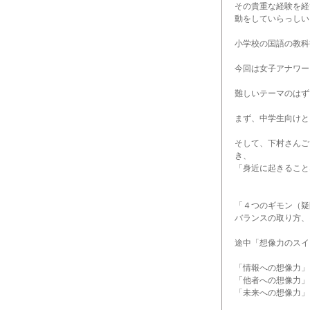
その貴重な経験を経
動をしていらっしい
小学校の国語の教科
今回は女子アナワー
難しいテーマのはず
まず、中学生向けと
そして、下村さんご
き、
「身近に起きること
「４つのギモン（疑
バランスの取り方、
途中「想像力のスイ
「情報への想像力」
「他者への想像力」
「未来への想像力」