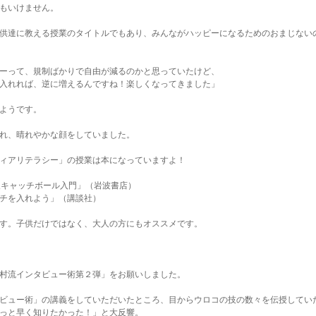
もいけません。
供達に教える授業のタイトルでもあり、みんながハッピーになるためのおまじない
ーって、規制ばかりで自由が減るのかと思っていたけど、
入れれば、逆に増えるんですね！楽しくなってきました」
ようです。
れ、晴れやかな顔をしていました。
ィアリテラシー」の授業は本になっていますよ！
報キャッチボール入門」（岩波書店）
チを入れよう」（講談社）
す。子供だけではなく、大人の方にもオススメです。
村流インタビュー術第２弾」をお願いしました。
ビュー術」の講義をしていただいたところ、目からウロコの技の数々を伝授してい
っと早く知りたかった！」と大反響。