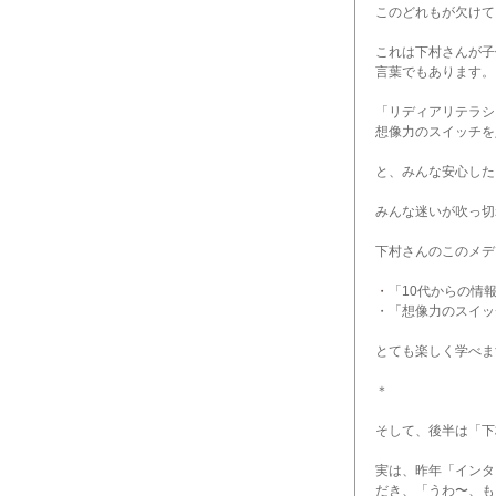
このどれもが欠けて
これは下村さんが子
言葉でもあります。
「リディアリテラシ
想像力のスイッチを
と、みんな安心した
みんな迷いが吹っ切
下村さんのこのメデ
・
「10代からの情
・「想像力のスイッ
とても楽しく学べま
＊
そして、後半は「下
実は、昨年「インタ
だき、「うわ〜、も