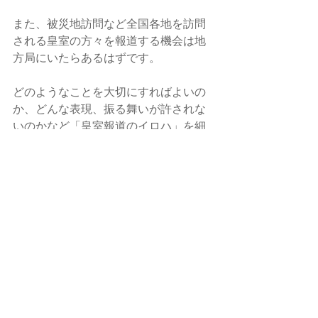
また、被災地訪問など全国各地を訪問
される皇室の方々を報道する機会は地
方局にいたらあるはずです。
どのようなことを大切にすればよいの
か、どんな表現、振る舞いが許されな
いのかなど「皇室報道のイロハ」を細
かく教わりました。
今後もなかなか行けないニュースの現
場を自分の目で確かめる「ニュースな
遠足」企画をやりたいと思います。
興味のある方（女子アナに限る）は、
ぜひご参加くださいね。