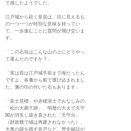
で感じたようでした。
江戸城から続く皇居は、目に見えるも
の一つ一つが特別な意味を持ってい
て、一歩進むごとに質問が飛び交いま
す。
「この石垣はこんな山の上にどうやっ
て運んだのですか？」
「実は昔は江戸城手前まで海だったん
ですよ。各藩から船で運び込まれまし
た。藩の印の付いた石もあります」
「富士見櫓」や赤穂浪士でおなじみの
「松の大廊下跡」、明暦の大火で天守
閣が消失し築き直された「天守台」
（財政難で城は再建されなかった）、
大奥の跡を残す井戸など、歴史秘話が