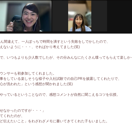
分ん間違えて、一人ぽっちで時間を潰すという失敗をしでかしたので、
えないように・・・、そればかり考えてました(笑)
で、いつもよりも少人数でしたが、その分みんなにたくさん喋ってもらえて楽しか
ウンサーも初参加してくれました。
事をしている楽しそうな様子や入社試験での自己PRを披露してくれたりで、
心が洗われた」という感想が聞かれました(笑)
やっているということなので、感想コメントが自然に聞こえるコツを伝授。
せなかったのですが・・・」
てくれたのが、
ど伝えたいこと」をわざわざメモに書いてきてくれた子もいました。