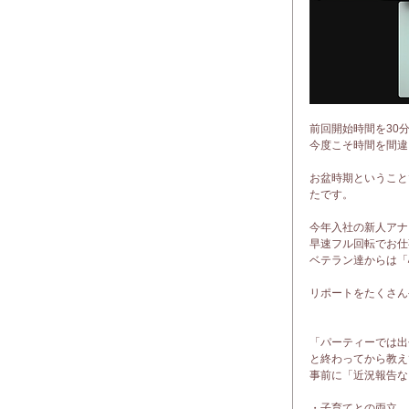
前回開始時間を30
今度こそ時間を間違
お盆時期ということ
たです。
今年入社の新人アナ
早速フル回転でお仕
ベテラン達からは「
リポートをたくさん
「パーティーでは出
と終わってから教え
事前に「近況報告な
・子育てとの両立