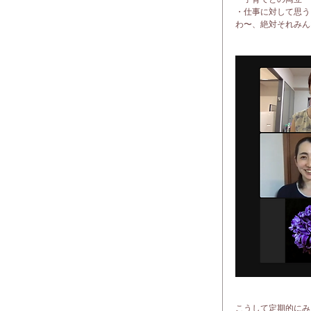
・仕事に対して思う
わ〜、絶対それみん
こうして定期的にみ